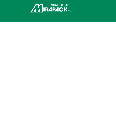
Imballaggi Mirapack s.r.l.
Via Noalese 111, 30036
Santa Maria di Sala (Venezia)
Italia
Partita Iva 02998960278
C.F. 01836270288
R.E.A. – VE 183155
Cap.Soc. € 15.600,00 i.v.