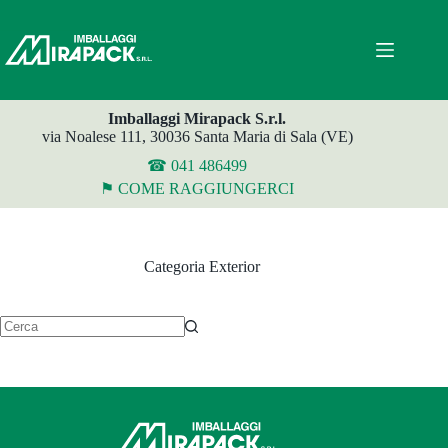
Salta
al
contenuto
Imballaggi Mirapack S.r.l.
via Noalese 111, 30036 Santa Maria di Sala (VE)
☎ 041 486499
⚑ COME RAGGIUNGERCI
Categoria
Exterior
Nessun
risultato