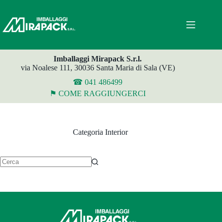
Salta
al
contenuto
Imballaggi Mirapack S.r.l.
via Noalese 111, 30036 Santa Maria di Sala (VE)
☎ 041 486499
⚑ COME RAGGIUNGERCI
Categoria
Interior
Nessun
risultato