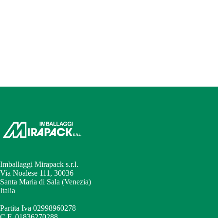
Imballaggi Mirapack s.r.l.
Via Noalese 111, 30036
Santa Maria di Sala (Venezia)
Italia
Partita Iva 02998960278
C.F. 01836270288