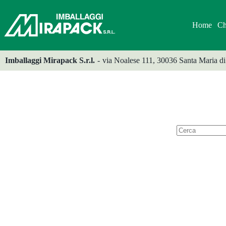
Salta
al
contenuto
Home
Ch
Imballaggi Mirapack S.r.l.
-
via Noalese 111, 30036 Santa Maria di
Nessun
risultato